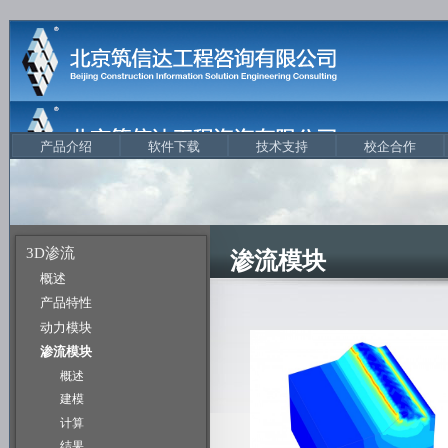
产品介绍
软件下载
技术支持
校企合作
3D渗流
渗流模块
概述
产品特性
动力模块
渗流模块
概述
建模
计算
结果